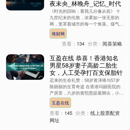
夜未央_林晚舟_记忆_时代
《时光的回响：看我几分像从前》 十
九世纪末的伦敦，浓雾如一张无形的
网，笼罩着城市的每一个角落。煤气灯
在夜色中摇曳，仿佛垂死之人最后的呼
堆财网
吸。马车碾过泥泞的街道，溅....
查看：
134
分类：
闻喜策略
互盈在线 恭喜！香港知名
男星58岁妻子高龄二胎生
女，人工受孕打百支保胎针
迟来的生命礼赞：58岁黄泽锋与57岁
陈丽丽的生育奇迹 在香港玛丽医院的
产房里，六岁的黄熙恩踮着脚尖，小心
翼翼地环抱着襁褓中的妹妹。那双稚嫩
互盈在线
的小手传递着初为人姐的....
查看：
145
分类：
线上股票配资
网址