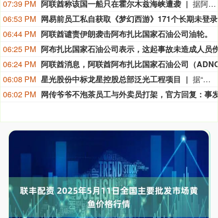
07:39 PM
阿联酋称该国一船只在霍尔木兹海峡遭袭
据阿联酋通讯社8月8日报道，阿布扎比国家石油公司证实，该公司一艘船只当天凌晨在通过霍尔木兹海峡时遭导弹袭击。阿布扎比国家石油公司说，袭击未造成人员受伤，目前局面可控。该公司并未提供遭袭船只具体类型、导弹来源以及船只受损情况等更多细节。（新华社）
06:53 PM
网易
06:44 PM
阿联酋谴责伊朗袭击阿布扎比国家石油公司油轮。
06:25 PM
06:24 PM
06:08 PM
星光股份中标龙星控股总部泛光工程项目
据“星光股份”公众号消息，近日，星光股份成功中标龙星控股总部泛光工程项目。
06:02 PM