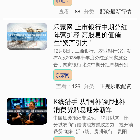
顺配宝
发等路径“补血”，地方....
查看：
68
分类：
配资最新行情
乐蒙网 上市银行中期分红
阵营扩容 高股息价值催
生“资产引力”
12月8日，工商银行、农业银行分别发
布A股2025年半年度分红派息实施公
告，两家银行此次中期分红总额分别为
503.96亿元、418.23亿元，其中派发A
乐蒙网
股现金股....
查看：
126
分类：
正规炒股配资
K线猎手 从“国补”到“地补”
消费贷贴息迎来新军
中国证券报记者发现，12月以来，部
分城农商行借助地方财政之力，撬开消
费贷“地补”新市场。贵州银行、贵阳银
行、成都银行、成都农商行等区域性银