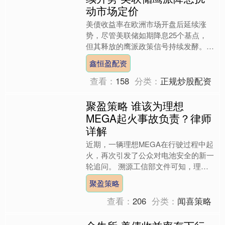
动市场定价
美债收益率在欧洲市场开盘后延续涨
势，尽管美联储如期降息25个基点，
但其释放的鹰派政策信号持续发酵。美
联储主席鲍威尔明确淡化12月降息预
鑫恒盈配资
期，引发市场对宽松路径的重....
查看：
158
分类：
正规炒股配资
聚盈策略 谁该为理想
MEGA起火事故负责？律师
详解
近期，一辆理想MEGA在行驶过程中起
火，再次引发了公众对电池安全的新一
轮追问。 溯源工信部文件可知，理想
汽车（02015.HK）的这款汽车储能装
聚盈策略
置为三元锂离子动....
查看：
206
分类：
闻喜策略