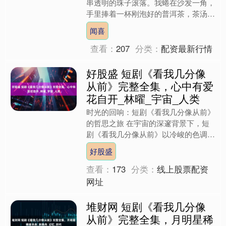
串透明的珠子滚落。我蜷在沙发一角，
手里捧着一杯刚泡好的普洱茶，茶汤红
浓透亮，热气氤氲间，陈皮特有的柑橘
闻喜
香与普洱的陈韵交织在一起....
查看：
207
分类：
配资最新行情
好股盛 短剧《看我几分像
从前》完整全集，心中有爱
花自开_林曜_宇宙_人类
时光的回响：短剧《看我几分像从前》
的哲思之旅 在宇宙的深邃背景下，短
剧《看我几分像从前》以冷峻的色调与
诗意的镜头语言，构建出一场关于记
好股盛
忆、身份与人性的深刻对话。....
查看：
173
分类：
线上股票配资
网址
堆财网 短剧《看我几分像
从前》完整全集，月明星稀