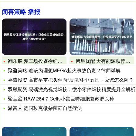
闻喜策略 播报
翻乐股 梦工场投资徐红兵：以企业家思维做投资 寻找“确定性狠
博星优配 大有能源跌停，沪股通净买入1307万元
聚盈策略 谁该为理想MEGA起火事故负责？律师详解
嘉盛投资 高市早苗把头伸向“后院”中亚五国，应该怎么防？
双融配资 易镭激光视觉焊接：微小零件焊接精度提升全解析
聚宝盆 RAW 264.7 Cells小鼠巨噬细胞复苏源头种
聚富人 德国玫克微朵菌菇自然疗法