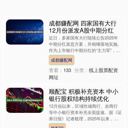
成都赚配网 四家国有大行
12月份派发A股中期分红
近日，多家国有大行陆续公告2025年
中期分红派息方案，并相继落地实施。
作为上市银行中期分红的“主力军”，国
有六大行本次中期现金分红总额预计超
成都赚配网
2000亿元，分红比....
查看：
133
分类：
线上股票配资
网址
顺配宝 积极补充资本 中小
银行股权结构持续优化
12月份以来，区域性城商行、农商行
等中小银行资本补充全面提速。据《证
券日报》记者梳理，2025年以来，这
类机构密集通过引入外部股东、定向增