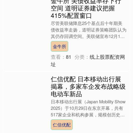
金牛所 美债收益率存下行
空间 道明证券建议把握
415%配置窗口
尽管美联储降息25个基点后十年期美
债收益率走扬，道明证券策略团队认为
其仍存回调空间。美联储宣布12月1日
起停止资产负债表缩减计划，但主席鲍
金牛所
威尔明示12月降息未成....
查看：
81
分类：
线上股票配资网
址
仁信优配 日本移动出行展
揭幕，多家车企发布战略级
电动车新品
日本移动出行展（Japan Mobility Show
2025）于10月29日在东京开幕，共有
517家企业和机构参展，规模创历史新
高。各大车企集中推出面向日本....
仁信优配