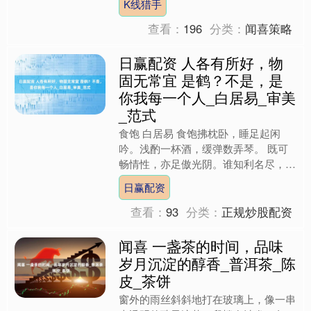
K线猎手
行表示，为降低居民消费....
查看：
196
分类：
闻喜策略
日赢配资 人各有所好，物
固无常宜 是鹤？不是，是
你我每一个人_白居易_审美
_范式
食饱 白居易 食饱拂枕卧，睡足起闲
吟。浅酌一杯酒，缓弹数弄琴。 既可
畅情性，亦足傲光阴。谁知利名尽，无
复长安心。 鹤 白居易 人各有所好，物
日赢配资
固无常宜。谁谓尔能舞....
查看：
93
分类：
正规炒股配资
闻喜 一盏茶的时间，品味
岁月沉淀的醇香_普洱茶_陈
皮_茶饼
窗外的雨丝斜斜地打在玻璃上，像一串