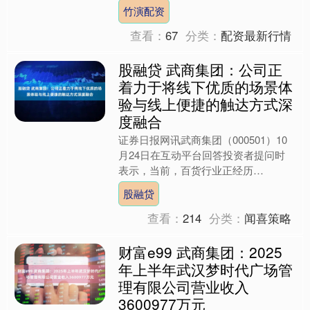
某知名机器人厂商的人形机器人制造产
竹演配资
线订单，作为项目总....
查看：
67
分类：
配资最新行情
股融贷 武商集团：公司正
着力于将线下优质的场景体
验与线上便捷的触达方式深
度融合
证券日报网讯武商集团（000501）10
月24日在互动平台回答投资者提问时
表示，当前，百货行业正经历
从“场”到“人”的核心转变，公司正积极
股融贷
顺应这一趋势。线上占比....
查看：
214
分类：
闻喜策略
财富e99 武商集团：2025
年上半年武汉梦时代广场管
理有限公司营业收入
3600977万元