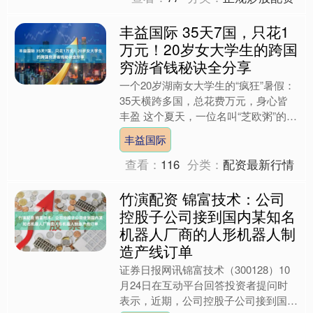
丰益国际 35天7国，只花1
万元！20岁女大学生的跨国
穷游省钱秘诀全分享
一个20岁湖南女大学生的“疯狂”暑假：
35天横跨多国，总花费万元，身心皆
丰盈 这个夏天，一位名叫“芝欧粥”的湖
南籍女大学生，用一种近乎传奇的方
丰益国际
式，为自己绘制了一....
查看：
116
分类：
配资最新行情
竹演配资 锦富技术：公司
控股子公司接到国内某知名
机器人厂商的人形机器人制
造产线订单
证券日报网讯锦富技术（300128）10
月24日在互动平台回答投资者提问时
表示，近期，公司控股子公司接到国内