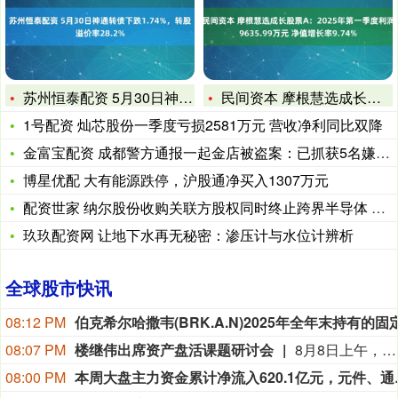
苏州恒泰配资 5月30日神通转债下跌1.74%，转股溢价率2
民间资本 摩根慧选成长股票A：2025年第一季度利润9635
1号配资 灿芯股份一季度亏损2581万元 营收净利同比双降
金富宝配资 成都警方通报一起金店被盗案：已抓获5名嫌疑人，赃
博星优配 大有能源跌停，沪股通净买入1307万元
配资世家 纳尔股份收购关联方股权同时终止跨界半导体 相关信披
玖玖配资网 让地下水再无秘密：渗压计与水位计辨析
全球股市快讯
08:12 PM
08:07 PM
楼继伟出席资产盘活课题研讨会
8月8日上午，全球财富管理论坛在京召开“地方国有存量资产盘活进展、难点与策略”课题研讨会，楼继伟出席会议并做总结发言。楼继伟在发言中表示，盘活国有资产既是近期的当务之急，也是一项长期性的战略任务。当前我国GDP平减指数阶段性承压走低，财政维持紧平衡格局的压力持续攀升；我国税收结构以间接税为主体，税收收入增速显著弱于名义GDP增速，财政内生增收动能受限。叠加土地财政收入大幅收缩，地方隐性债务化解、长期限国债常态化发行带来的利息支出刚性上涨，收支两端压力持续凸显。综合多重现实约束来看，国有存量资产盘活并非短期应急手段，而是一项需要常态化、长效化推进的重点工作。（全球财富管理论坛）
08:00 PM
本周大盘主力资金累计净流入