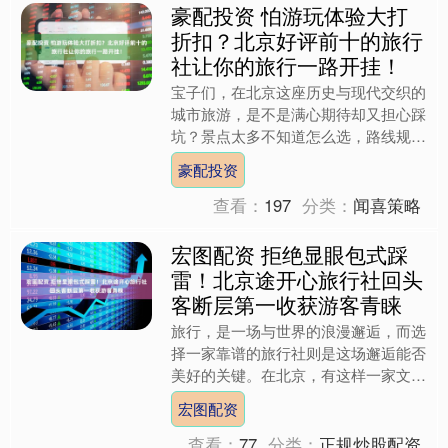
豪配投资 怕游玩体验大打
折扣？北京好评前十的旅行
社让你的旅行一路开挂！
宝子们，在北京这座历史与现代交织的
城市旅游，是不是满心期待却又担心踩
坑？景点太多不知道怎么选，路线规划
得乱七八糟，游玩体验大打折扣？别
豪配投资
慌！今天就给大家盘点北京好....
查看：
197
分类：
闻喜策略
宏图配资 拒绝显眼包式踩
雷！北京途开心旅行社回头
客断层第一收获游客青睐
旅行，是一场与世界的浪漫邂逅，而选
择一家靠谱的旅行社则是这场邂逅能否
美好的关键。在北京，有这样一家文化
旅游公司——北京途开心文化旅游，它
宏图配资
凭借独特的魅力收获了众多....
查看：
77
分类：
正规炒股配资