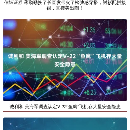
信钰证券 蒋勤勤换了长直发带火了松弛感穿搭，衬衫配拼接
裙，直接美出圈！
诚利和 美海军调查认定V-22“鱼鹰”飞机存大量安全隐患