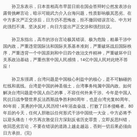
孙卫东表示，日本首相高市早苗日前在国会答辩时公然发表涉台
露骨挑衅言论，暗示可能武力介入台海问题，性质影响极其恶劣。在
中方多次严正交涉后，日方仍不思悔改，拒不撤回错误言论。中方对
此强烈不满、坚决反对，向日方提出严正交涉和强烈抗议。
孙卫东指出，高市的涉台言论极其错误、极为危险，粗暴干涉中
国内政，严重违背国际法和国际关系基本准则，严重破坏战后国际秩
序，严重违背一个中国原则和中日四个政治文件精神，严重破坏中日
关系政治基础，严重伤害中国人民感情，14亿中国人民对此绝不答
应！
孙卫东强调，台湾问题是中国核心利益中的核心，是不可触碰的
红线和底线。台湾是中国的神圣领土，台湾事务纯属中国内政。如何
解决台湾问题是中国人自己的事，不容任何外来干涉。今年是中国人
民抗日战争暨世界反法西斯战争胜利80周年，也是台湾光复80周年。
80年前，英勇的中国人民历经14年浴血奋战，打败了日本侵略者。80
年后的今天，任何人胆敢以任何形式干涉中国统一大业，中方必将予
以迎头痛击！中方再次敦促日方深刻反省历史罪责，立即反思纠错，
收回恶劣言论，不要在错误的道路上越走越远，否则一切后果必须由
日方承担。(完)