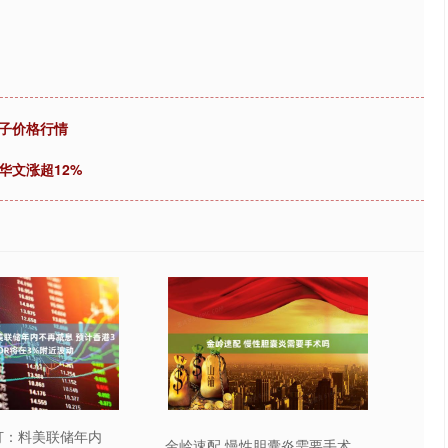
柚子价格行情
华文涨超12%
打：料美联储年内
金岭速配 慢性胆囊炎需要手术