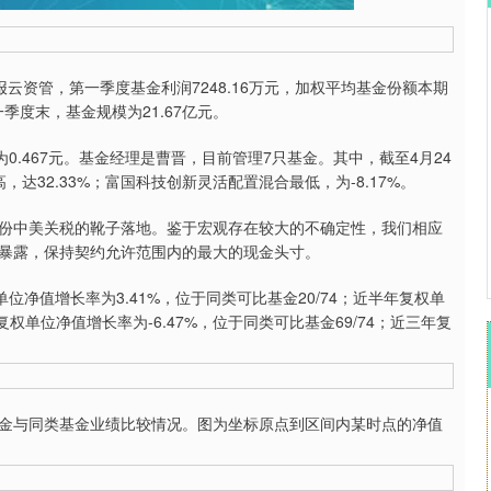
沪深300
4690.85
.35%
39.54
0.85%
报云资管，第一季度基金利润7248.16万元，加权平均基金份额本期
一季度末，基金规模为21.67亿元。
.467元。基金经理是曹晋，目前管理7只基金。其中，截至4月24
达32.33%；富国科技创新灵活配置混合最低，为-8.17%。
中美关税的靴子落地。鉴于宏观存在较大的不确定性，我们相应
暴露，保持契约允许范围内的最大的现金头寸。
净值增长率为3.41%，位于同类可比基金20/74；近半年复权单
复权单位净值增长率为-6.47%，位于同类可比基金69/74；近三年复
与同类基金业绩比较情况。图为坐标原点到区间内某时点的净值