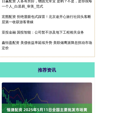
日赢配资 人各有所好，物固无常宜 是鹤？不是，是你我每
一个人_白居易_审美_范式
宏图配资 拒绝显眼包式踩雷！北京途开心旅行社回头客断
层第一收获游客青睐
亚投金融 国投智能：公司暂不涉及地下工程相关业务
鑫恒盈配资 美债收益率延续升势 美联储鹰派降息扰动市场
定价
推荐资讯