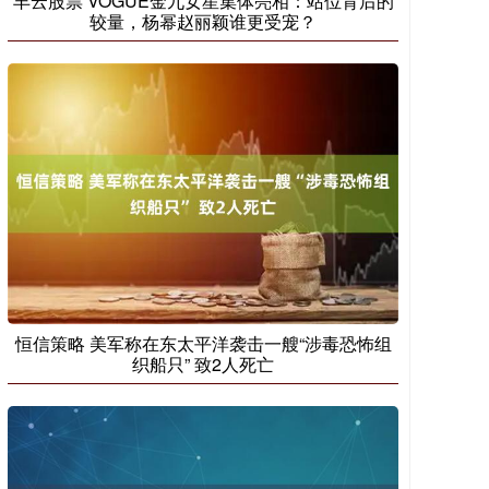
丰云股票 VOGUE金九女星集体亮相：站位背后的
较量，杨幂赵丽颖谁更受宠？
恒信策略 美军称在东太平洋袭击一艘“涉毒恐怖组
织船只” 致2人死亡