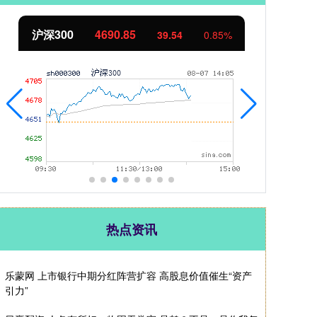
北证50
1130.34
创
7.46
0.67%
热点资讯
乐蒙网 上市银行中期分红阵营扩容 高股息价值催生“资产
引力”