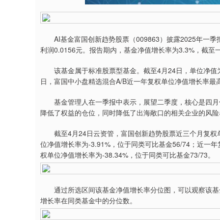
深证成指
14299.96
8.83
0.74%
189.84
1
AI基金富国创新趋势股票（009863）披露2025年一季
利润0.0156元。报告期内，基金净值增长率为3.3%，截至
该基金属于标准股票型基金。截至4月24日，单位净值为0
日，富国中小盘精选混合A/B近一年复权单位净值增长率最高，
基金管理人在一季报中表示，展望二季度，核心是四月份
降低了权益的仓位，同时降低了出海敞口的相关企业的风险
截至4月24日云资管，富国创新趋势股票近三个月复权单位
位净值增长率为-3.91%，位于同类可比基金56/74；近一年
权单位净值增长率为-38.34%，位于同类可比基金73/73。
通过所选区间该基金净值增长率分位图，可以观察该基金
增长率在同类基金中的分位数。