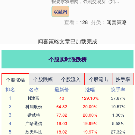
报要求双融网，强制交易所（如
Coinbase（COIN））向税务机关共享
双融网
用户交易数据。 海量资讯、....
查看：
128
分类：
闻喜策略
闻喜策略文章已加载完成
个股实时涨跌榜
个股跌幅
个股流入
个股流出
换手率
个股涨幅
排名
名称
最新价
涨幅
换手率
1
N津富
40
129.10%
57.67%
2
科翔股份
64.32
20.00%
10.57%
3
锴威特
77.82
20.00%
1.00%
4
广哈通信
19.03
19.99%
5.58%
5
欣天科技
18.02
19.97%
27.32%