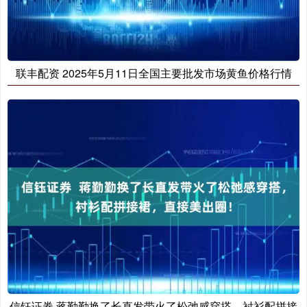
联丰配资 2025年5月11日全国主要批发市场黄鱼价格行情
信钰证券 蒋勤勤换了长直发带火了松弛感穿搭，衬衫配拼接